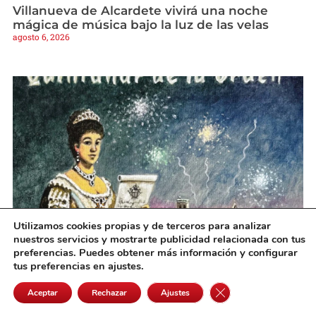
Villanueva de Alcardete vivirá una noche
mágica de música bajo la luz de las velas
agosto 6, 2026
Utilizamos cookies propias y de terceros para analizar
nuestros servicios y mostrarte publicidad relacionada con tus
Quintanar oficializa un programa de Feria con
preferencias. Puedes obtener más información y configurar
actos para todos los públicos y la tradición
tus preferencias en ajustes.
como eje
agosto 6, 2026
Cerrar el banner de 
Aceptar
Rechazar
Ajustes