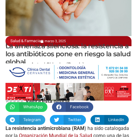
Salud & Farmacia
marzo 3, 2025
Por Sagrario Pérez de Agreda
La amenaza silenciosa: la resistencia a
los antibióticos pone en riesgo la salud
global
Fotografía: Antoni Shkraba (Pexels)
Valora esta noticia
WhatsApp
Facebook
Telegram
Twitter
LinkedIn
La resistencia antimicrobiana (RAM
) ha sido catalogada
por la
Organización Mundial de la Salud
como una de las