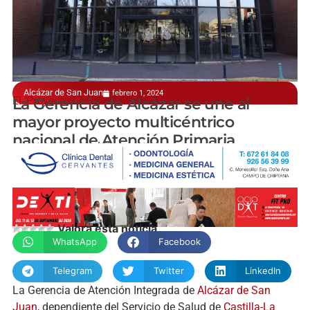
Alcázar de San Juan
febrero 1, 2024
El ‘Proyecto Cohorte IMPaCT’
La Gerencia de Alcázar se une al
mayor proyecto multicéntrico
nacional de Atención Primaria
manchainformacion.com
Valora esta noticia
WhatsApp
Facebook
Telegram
Twitter
LinkedIn
La Gerencia de Atención Integrada de
Alcázar de San
Juan
, dependiente del Servicio de Salud de
Castilla-La