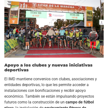
Apoyo a los clubes y nuevas iniciativas
deportivas
El IMD mantiene convenios con clubes, asociaciones y
entidades deportivas, lo que les permite acceder a
instalaciones con bonificaciones y recibir apoyo
económico. También se están impulsando proyectos
futuros como la construcción de un
campo de fútbol
playa
, la instalación de
equipamiento fitness de