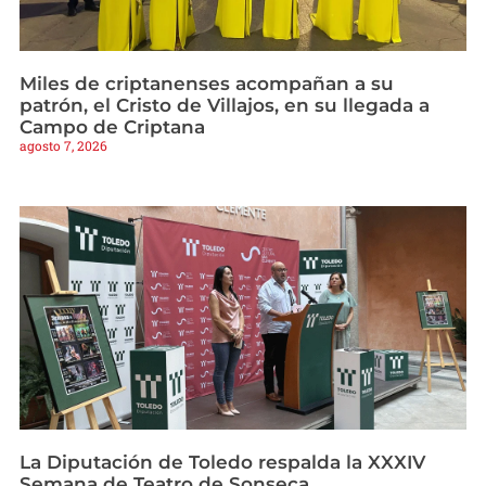
Miles de criptanenses acompañan a su
patrón, el Cristo de Villajos, en su llegada a
Campo de Criptana
agosto 7, 2026
La Diputación de Toledo respalda la XXXIV
Semana de Teatro de Sonseca