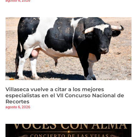
agosto 6, 2026
Villaseca vuelve a citar a los mejores
especialistas en el VII Concurso Nacional de
Recortes
agosto 6, 2026