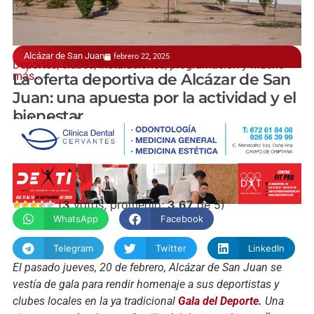
Alcázar de San Juan
febrero 22, 2025
Deportes, clubes, instalaciones, programación y mucho
más...
La oferta deportiva de Alcázar de San
Juan: una apuesta por la actividad y el
bienestar
Carlos Garrido
(
3
votos, promedio:
3,67
de 5)
WhatsApp
Facebook
Telegram
Twitter
LinkedIn
El pasado jueves, 20 de febrero, Alcázar de San Juan se
vestía de gala para rendir homenaje a sus deportistas y
clubes locales en la ya tradicional
Gala del Deporte
.
Una