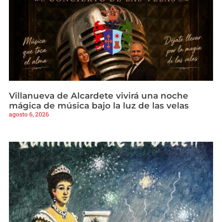
Villanueva de Alcardete vivirá una noche
mágica de música bajo la luz de las velas
agosto 6, 2026