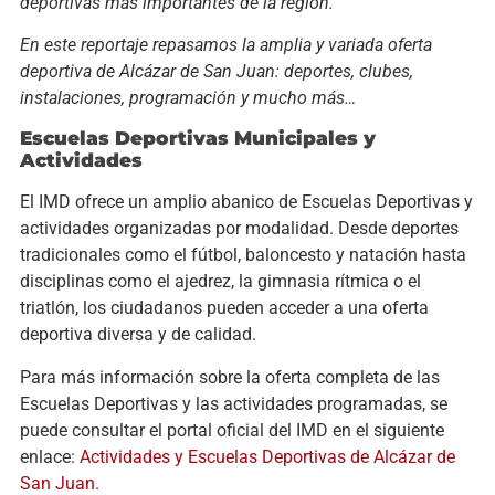
deportivas más importantes de la región.
En este reportaje repasamos la amplia y variada oferta
deportiva de Alcázar de San Juan: deportes, clubes,
instalaciones, programación y mucho más…
Escuelas Deportivas Municipales y
Actividades
El IMD ofrece un amplio abanico de Escuelas Deportivas y
actividades organizadas por modalidad. Desde deportes
tradicionales como el fútbol, baloncesto y natación hasta
disciplinas como el ajedrez, la gimnasia rítmica o el
triatlón, los ciudadanos pueden acceder a una oferta
deportiva diversa y de calidad.
Para más información sobre la oferta completa de las
Escuelas Deportivas y las actividades programadas, se
puede consultar el portal oficial del IMD en el siguiente
enlace:
Actividades y Escuelas Deportivas de Alcázar de
San Juan
.