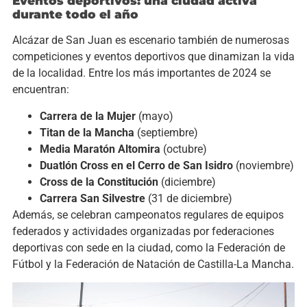
Eventos deportivos: una ciudad activa
durante todo el año
Alcázar de San Juan es escenario también de numerosas
competiciones y eventos deportivos que dinamizan la vida
de la localidad. Entre los más importantes de 2024 se
encuentran:
Carrera de la Mujer
(mayo)
Titan de la Mancha
(septiembre)
Media Maratón Altomira
(octubre)
Duatlón Cross en el Cerro de San Isidro
(noviembre)
Cross de la Constitución
(diciembre)
Carrera San Silvestre
(31 de diciembre)
Además, se celebran campeonatos regulares de equipos
federados y actividades organizadas por federaciones
deportivas con sede en la ciudad, como la Federación de
Fútbol y la Federación de Natación de Castilla-La Mancha.