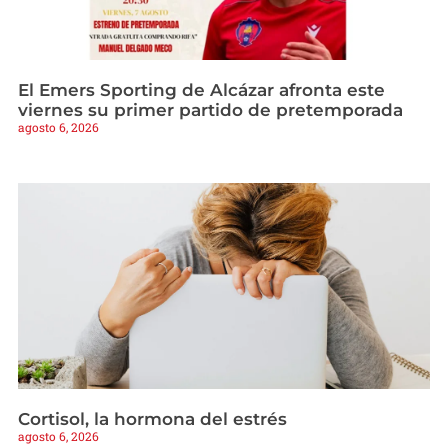
El Emers Sporting de Alcázar afronta este
viernes su primer partido de pretemporada
agosto 6, 2026
Cortisol, la hormona del estrés
agosto 6, 2026