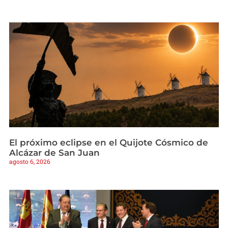
El próximo eclipse en el Quijote Cósmico de
Alcázar de San Juan
agosto 6, 2026