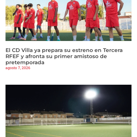
El CD Villa ya prepara su estreno en Tercera
RFEF y afronta su primer amistoso de
pretemporada
agosto 7, 2026