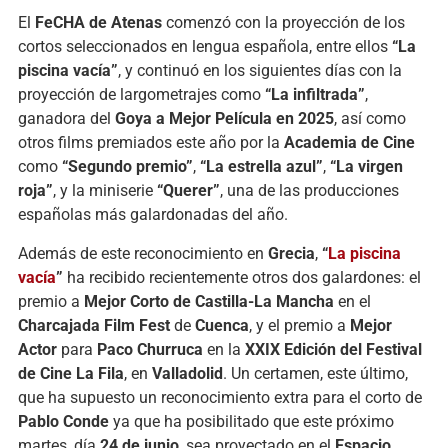
El
FeCHA de Atenas
comenzó con la proyección de los
cortos seleccionados en lengua española, entre ellos
“La
piscina vacía”
, y continuó en los siguientes días con la
proyección de largometrajes como
“La infiltrada”
,
ganadora del
Goya a Mejor Película en 2025
, así como
otros films premiados este año por la
Academia de Cine
como
“Segundo premio”
,
“La estrella azul”
,
“La virgen
roja”
, y la miniserie
“Querer”
, una de las producciones
españolas más galardonadas del año.
Además de este reconocimiento en
Grecia
,
“
La piscina
vacía
”
ha recibido recientemente otros dos galardones: el
premio a
Mejor Corto de Castilla-La Mancha
en el
Charcajada Film Fest
de
Cuenca
, y el premio a
Mejor
Actor
para
Paco Churruca
en la
XXIX Edición del Festival
de Cine La Fila
, en
Valladolid
. Un certamen, este último,
que ha supuesto un reconocimiento extra para el corto de
Pablo Conde
ya que ha posibilitado que este próximo
martes, día
24 de junio
, sea proyectado en el
Espacio