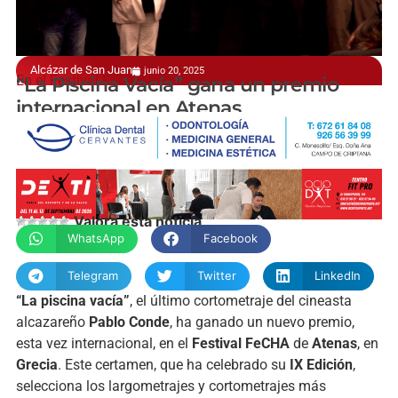
Alcázar de San Juan
junio 20, 2025
En el Festival FeCHA
“La Piscina Vacía” gana un premio
internacional en Atenas
manchainformacion.com
Valora esta noticia
WhatsApp
Facebook
Telegram
Twitter
LinkedIn
“La piscina vacía”
, el último cortometraje del cineasta
alcazareño
Pablo Conde
, ha ganado un nuevo premio,
esta vez internacional, en el
Festival FeCHA
de
Atenas
, en
Grecia
. Este certamen, que ha celebrado su
IX Edición
,
selecciona los largometrajes y cortometrajes más