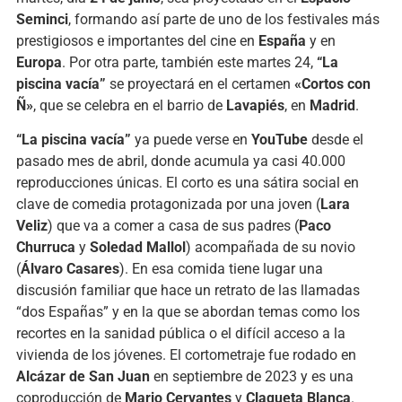
Seminci
, formando así parte de uno de los festivales más
prestigiosos e importantes del cine en
España
y en
Europa
. Por otra parte, también este martes 24,
“La
piscina vacía”
se proyectará en el certamen
«Cortos con
Ñ»
, que se celebra en el barrio de
Lavapiés
, en
Madrid
.
“La piscina vacía”
ya puede verse en
YouTube
desde el
pasado mes de abril, donde acumula ya casi 40.000
reproducciones únicas. El corto es una sátira social en
clave de comedia protagonizada por una joven (
Lara
Veliz
) que va a comer a casa de sus padres (
Paco
Churruca
y
Soledad Mallol
) acompañada de su novio
(
Álvaro Casares
). En esa comida tiene lugar una
discusión familiar que hace un retrato de las llamadas
“dos Españas” y en la que se abordan temas como los
recortes en la sanidad pública o el difícil acceso a la
vivienda de los jóvenes. El cortometraje fue rodado en
Alcázar de San Juan
en septiembre de 2023 y es una
coproducción de
Mario Cervantes
y
Claqueta Blanca
.