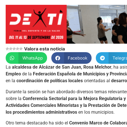
Valora esta noticia
WhatsApp
Facebook
Telegr
La
alcaldesa
de
Alcázar
de
San
Juan,
Rosa
Melchor
,
ha
asi
Empleo
de
la
Federación
Española
de
Municipios
y
Provinci
en
la
coordinación
de
políticas
locales
orientadas
al
desarro
Durante
la
sesión
se
han
abordado
diversos
temas
relevant
sobre
la
Conferencia
Sectorial
para
la
Mejora
Regulatoria
y
Actividades
Comerciales
Minoristas
y
la
Prestación
de
Det
los
procedimientos
administrativos
en
los
municipios.
Otro
tema
destacado
ha
sido
el
Convenio
Marco
de
Colabor