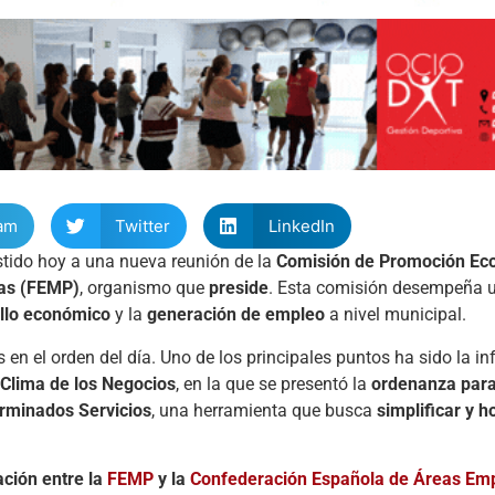
am
Twitter
LinkedIn
stido
hoy
a
una
nueva
reunión
de
la
Comisión
de
Promoción
Ec
as (
FEMP)
,
organismo
que
preside
.
Esta
comisión
desempeña
llo
económico
y
la
generación
de
empleo
a
nivel
municipal.
es
en
el
orden
del
día.
Uno
de
los
principales
puntos
ha
sido
la
in
Clima
de
los
Negocios
,
en
la
que
se
presentó
la
ordenanza
par
erminados
Servicios
,
una
herramienta
que
busca
simplificar
y
h
ación
entre
la
FEMP
y
la
Confederación
Española
de
Áreas
Emp