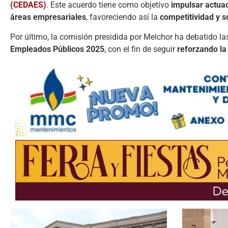
(
CEDAES)
.
Este
acuerdo
tiene
como
objetivo
impulsar
actua
áreas
empresariales
,
favoreciendo
así
la
competitividad
y
s
Por
último,
la
comisión presidida por Melchor
ha
debatido
la
Empleados
Públicos
2025
,
con
el
fin
de
seguir
reforzando
l