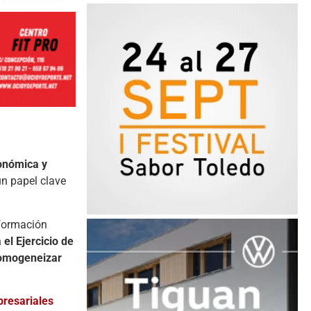
onómica
y
un
papel
clave
formación
a
el
Ejercicio
de
omogeneizar
resariales