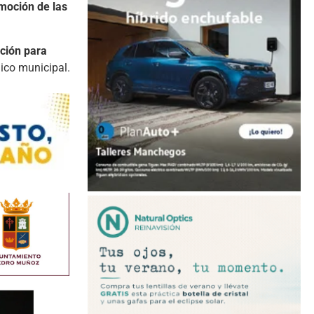
moción
de
las
ción
para
lico
municipal.