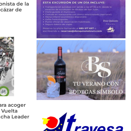
nista de la
cázar de
ara acoger
 Vuelta
ancha Leader