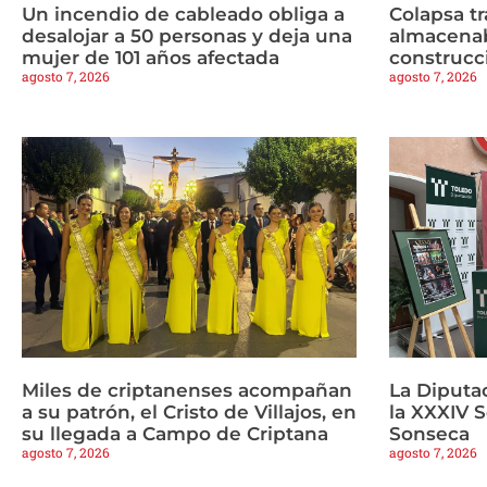
Un incendio de cableado obliga a
Colapsa t
desalojar a 50 personas y deja una
almacenab
mujer de 101 años afectada
construcc
agosto 7, 2026
agosto 7, 2026
Miles de criptanenses acompañan
La Diputa
a su patrón, el Cristo de Villajos, en
la XXXIV 
su llegada a Campo de Criptana
Sonseca
agosto 7, 2026
agosto 7, 2026