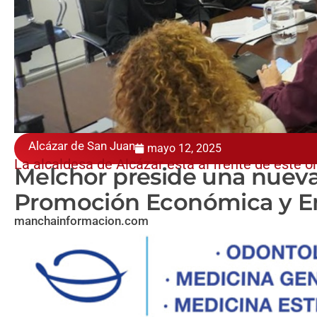
Alcázar de San Juan
mayo 12, 2025
La alcaldesa de Alcázar está al frente de este 
Melchor preside una nueva
Promoción Económica y E
manchainformacion.com