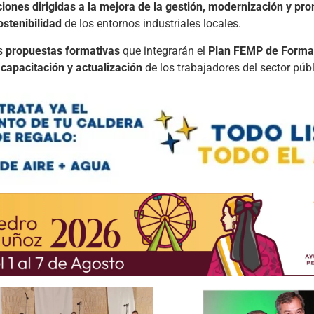
ciones
dirigidas
a
la
mejora
de
la
gestión,
modernización
y
pro
ostenibilidad
de
los
entornos
industriales
locales.
s
propuestas
formativas
que
integrarán
el
Plan
FEMP
de
Forma
a
capacitación
y
actualización
de
los
trabajadores
del
sector
púb