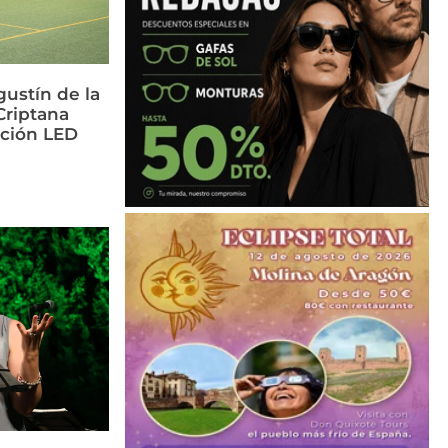
ustín de la
riptana
ación LED