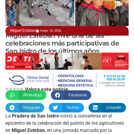
Miguel Esteban
mayo 18, 2026
Tradición, convivencia y alta participación vecinal
Miguel Esteban vive una de las
celebraciones más participativas de
San Isidro de los últimos años
manchainformacion.com
Valora esta noticia
WhatsApp
Facebook
Telegram
Twitter
LinkedIn
La
Pradera de San Isidro
volvió a convertirse en el
epicentro de la celebración del patrón de los agricultores
en
Miguel Esteban
, en una jornada marcada por la