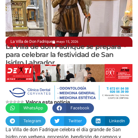
La Villa de Don Fadrique
mayo 15, 2026
Con verbena, procesión, bendición de campos y romería
La Villa de don Fadrique se prepara
para celebrar la festividad de San
Isidro Labrador
manchainformacion.com
Valora esta noticia
WhatsApp
Facebook
Telegram
Twitter
LinkedIn
La Villa de don Fadrique celebra el día grande de San
Isidro con verbena, procesión, bendición de campos y