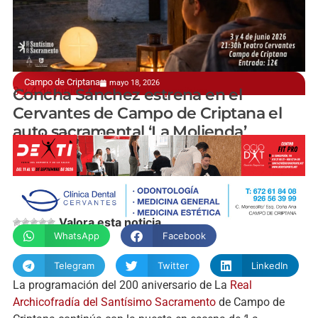
Campo de Criptana
mayo 18, 2026
3 y 4 de junio - entradas ya disponibles
Concha Sánchez estrena en el
Cervantes de Campo de Criptana el
auto sacramental ‘La Molienda’
manchainformacion.com
Valora esta noticia
WhatsApp
Facebook
Telegram
Twitter
LinkedIn
La programación del 200 aniversario de La
Real
Archicofradía del Santísimo Sacramento
de Campo de