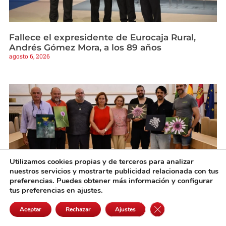
Fallece el expresidente de Eurocaja Rural,
Andrés Gómez Mora, a los 89 años
agosto 6, 2026
Utilizamos cookies propias y de terceros para analizar
nuestros servicios y mostrarte publicidad relacionada con tus
preferencias. Puedes obtener más información y configurar
tus preferencias en ajustes.
Cedillo entrega los galardones del primer
Cerrar el banner de 
Aceptar
Rechazar
Ajustes
concurso de fotografía “Fascinación por las
plantas»