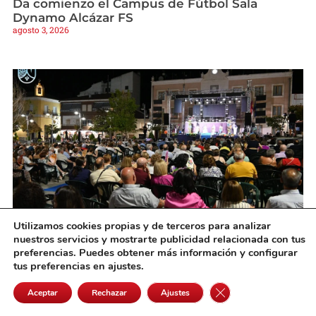
Da comienzo el Campus de Fútbol Sala
Dynamo Alcázar FS
agosto 3, 2026
Utilizamos cookies propias y de terceros para analizar
Socuéllamos da la bienvenida a su Feria y
nuestros servicios y mostrarte publicidad relacionada con tus
Fiestas 2026 con una noche de pregón,
preferencias. Puedes obtener más información y configurar
tradición y música
tus preferencias en ajustes.
agosto 3, 2026
Cerrar el banner de 
Aceptar
Rechazar
Ajustes