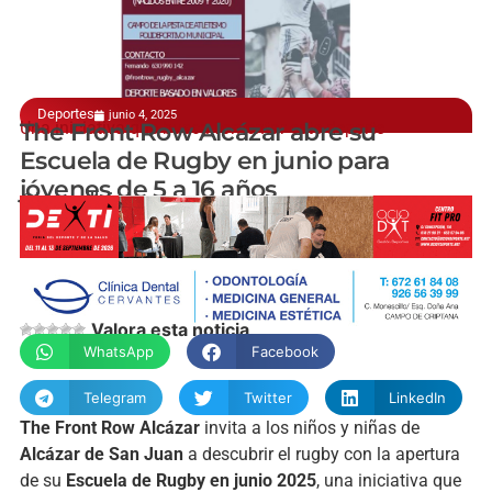
Deportes
junio 4, 2025
Una iniciativa que busca fomentar este deporte
The Front Row Alcázar abre su
Escuela de Rugby en junio para
jóvenes de 5 a 16 años
@jesusvillajos
Valora esta noticia
WhatsApp
Facebook
Telegram
Twitter
LinkedIn
The Front Row Alcázar
invita a los niños y niñas de
Alcázar de San Juan
a descubrir el rugby con la apertura
de su
Escuela de Rugby en junio 2025
, una iniciativa que