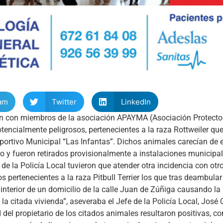
am
Twitter
LinkedIn
ción con miembros de la asociación APAYMA (Asociación Protect
potencialmente peligrosos, pertenecientes a la raza Rottweiler qu
ortivo Municipal “Las Infantas”. Dichos animales carecían de 
rio y fueron retirados provisionalmente a instalaciones municipal
de la Policía Local tuvieron que atender otra incidencia con otr
 pertenecientes a la raza Pitbull Terrier los que tras deambular
l interior de un domicilio de la calle Juan de Zúñiga causando la
 citada vivienda”, aseveraba el Jefe de la Policía Local, José 
d del propietario de los citados animales resultaron positivas, 