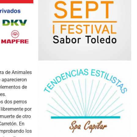
ora de Animales
e aparecieron
elementos de
es.
os dos perros
 libremente por
 muerte de otro
Carretón. En
comprobando los