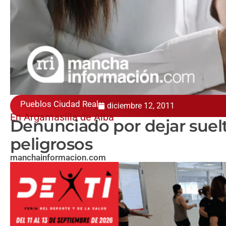
Pueblos Ciudad Real
diciembre 12, 2011
En Argamasilla de Alba
Denunciado por dejar suel
peligrosos
manchainformacion.com