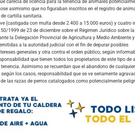
que carecía de licencia para la tenencia de animales potencialm
dose asimismo que no figuraban inscritos en el registro de anim
e cartilla sanitaria.
ve (castigada con multa desde 2.400 a 15.000 euros) y cuatro i
 50/1999 de 23 de diciembre sobre el Régimen Jurídico sobre l
nte la Delegación Provincial de Agricultura y Medio Ambiente y
mitidas a la autoridad judicial con el fin de depurar posibles
ntereses generales y otra contra el orden público, según informa
esponsabilidad que tienen todos los propietarios de este tipo de
su tenencia. Asimismo se recuerdan que el abandono de cualquie
l según los casos, responsabilidad que se ve seriamente agravad
de las razas de perros catalogados como potencialmente pelig