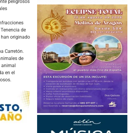
ente peligrosos
ales
nfracciones
a Tenencia de
 han originado
ba Carretón.
 animales de
r animal
a en el
rosos.