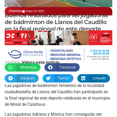
Deportes
mayo 24, 2022
En Moral de Calatrava
Buenos resultados para las jugadoras
de bádminton de Llanos del Caudillo
en la final regional de este deporte
manchainformacion.com
Valora esta noticia
WhatsApp
Facebook
Telegram
Twitter
LinkedIn
Las jugadoras de bádminton femenino de la localidad
ciudadrealeña de Llanos del Caudillo han participado en
la final regional de este deporte celebrada en el municipio
de Moral de Calatrava.
Las jugadoras Adriana y Mónica han conseguido ser