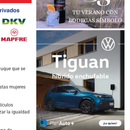
 Duque que se
estas mujeres
tículos
zar la igualdad