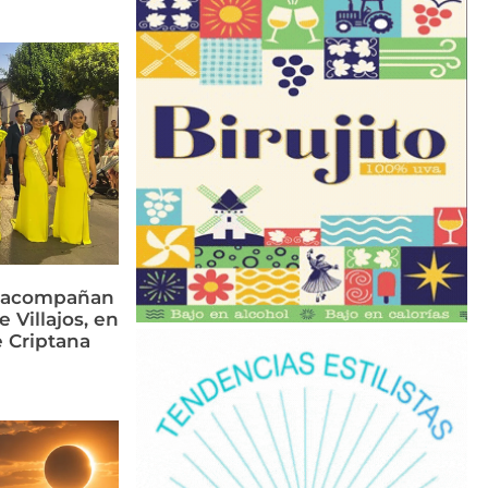
s acompañan
e Villajos, en
 Criptana