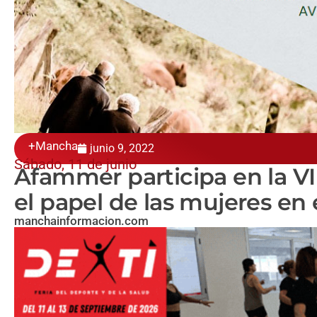
+Mancha
junio 9, 2022
Sábado, 11 de junio
Afammer participa en la V
el papel de las mujeres en 
manchainformacion.com