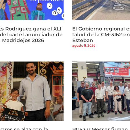
ts Rodríguez gana el XLI
El Gobierno regional es
del cartel anunciador de
talud de la CM-3162 e
e Madridejos 2026
Esteban
agosto 5, 2026
vares se alza con la
RGS2 y Messer firman