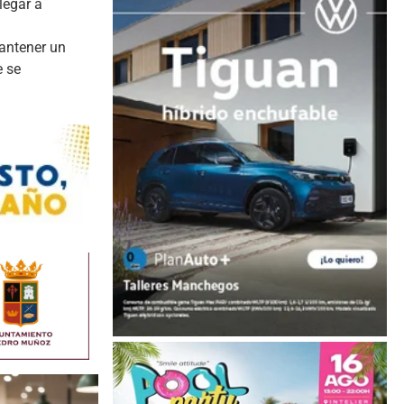
legar a
mantener un
e se