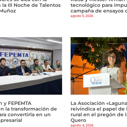
n la III Noche de Talentos
tecnológico para impu
 Muñoz
campaña de ensayos d
agosto 5, 2026
ón y FEPEMTA
La Asociación «Lagun
 la transformación de
reivindica el papel de
ra convertirla en un
rural en el pregón de l
presarial
Quero
agosto 4, 2026