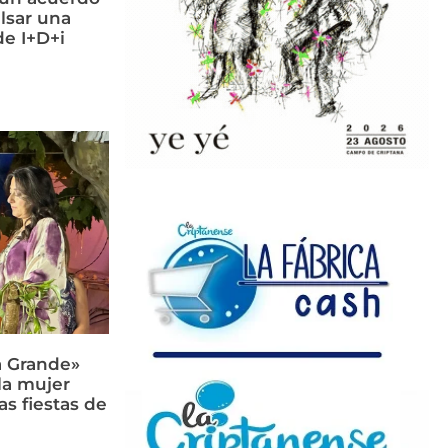
lsar una
e I+D+i
a Grande»
 la mujer
as fiestas de