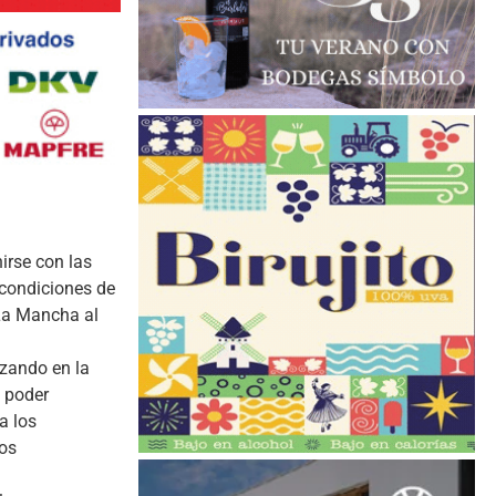
irse con las
 condiciones de
-La Mancha al
izando en la
e poder
a los
los