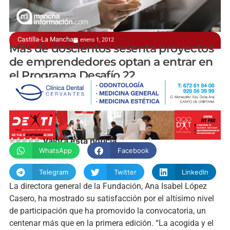
Castilla-La Mancha
enero 1, 2012
Fundación Horizonte XXII de Globalcaja
Más de doscientos sesenta proyectos
de emprendedores optan a entrar en
el Programa Desafío 22
manchainformacion.com
Valora esta noticia
WhatsApp
Facebook
Telegram
Twitter
LinkedIn
La directora general de la Fundación, Ana Isabel López
Casero, ha mostrado su satisfacción por el altísimo nivel
de participación que ha promovido la convocatoria, un
centenar más que en la primera edición. “La acogida y el