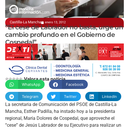
Castilla-La Mancha
enero 13, 2012
Según la secretaria de comunicación del PSOE
“El cese de Labrador no basta, urge un
cambio profundo en el Gobierno de
Cospedal”
manchainformacion.com
Valora esta noticia
WhatsApp
Facebook
Telegram
Twitter
LinkedIn
La secretaria de Comunicación del PSOE de Castilla-La
Mancha, Esther Padilla, ha instado hoy a la presidenta
regional, María Dolores de Cospedal, que aproveche el
“cese” de Jesús Labrador de su Ejecutivo para realizar un