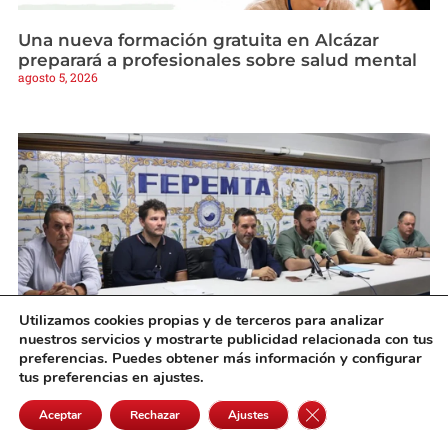
Una nueva formación gratuita en Alcázar
preparará a profesionales sobre salud mental
agosto 5, 2026
Utilizamos cookies propias y de terceros para analizar
nuestros servicios y mostrarte publicidad relacionada con tus
preferencias. Puedes obtener más información y configurar
Diputación y FEPEMTA promueven la
tus preferencias en ajustes.
transformación de su sede para convertirla en
un centro empresarial
Cerrar el banner de 
Aceptar
Rechazar
Ajustes
agosto 5, 2026