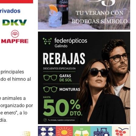
 principales
ado el himno al
e animales a
, organizado por
 enero”, a lo
día.