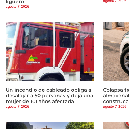
agosto 7, 2026
liguero
agosto 7, 2026
Un incendio de cableado obliga a
Colapsa t
desalojar a 50 personas y deja una
almacenab
mujer de 101 años afectada
construcc
agosto 7, 2026
agosto 7, 2026