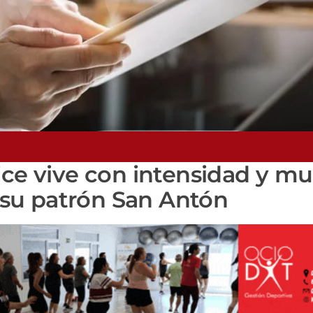
ice vive con intensidad y m
e su patrón San Antón