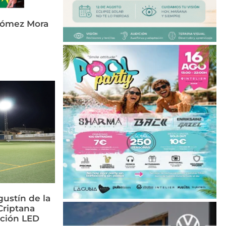
Gómez Mora
ustín de la
riptana
ación LED