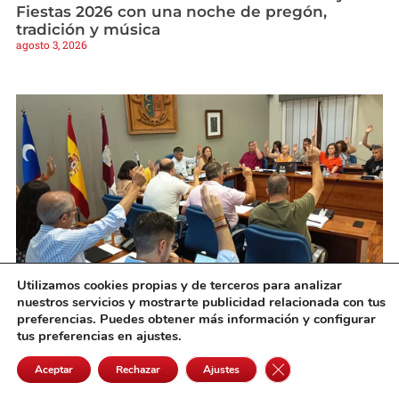
Fiestas 2026 con una noche de pregón,
tradición y música
agosto 3, 2026
Utilizamos cookies propias y de terceros para analizar
nuestros servicios y mostrarte publicidad relacionada con tus
El Pleno de Campo de Criptana aprueba los
preferencias. Puedes obtener más información y configurar
nuevos planes de emergencia municipales
tus preferencias en ajustes.
agosto 3, 2026
Cerrar el banner de 
Aceptar
Rechazar
Ajustes