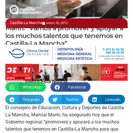
Castilla-La Mancha
enero 20, 2012
Instituto Estudios Manchegos
Marín: “Vamos a promover y apoyar a
los muchos talentos que tenemos en
Castilla-La Mancha”
manchainformacion.com
Valora esta noticia
WhatsApp
Facebook
Telegram
Twitter
LinkedIn
El consejero de Educación; Cultura y Deportes de Castilla-
La Mancha, Marcial Marín, ha asegurado hoy que el
Gobierno regional “promoverá y apoyará a los muchos
talentos que tenemos en Castilla-La Mancha para que