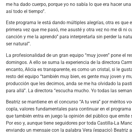
me ha dado cuerpo, porque yo no sabía lo que era hacer una c
así todo el tiempo”.
Este programa le está dando múltiples alegrías, otra es que 
primera vez que me pasó, me asusté y otra vez no me di ni c
canción y me la aprendo” para interpretarla sin perder la natu
ser natural”.
La profesionalidad de un gran equipo “muy joven” pone el re
domingos. A ello se suma la experiencia de la directora Carme
encanto, Alicia es transparente, es como un cristal, si le gusta
resto del equipo “también muy bien, es gente muy joven y 
producción que les decimos, anda se me ha olvidado la pastill
para allá”. La directora “escucha mucho. Yo todas las semana
Beatriz se mantiene en el concurso “A tu vera” por méritos vo
copla, valores fundamentales para continuar en el programa y 
que también entra en juego la opinión del público que emite
Por eso y, aunque tiene seguidores por toda Castilla-La Manch
enviando un mensaje con la palabra Vera (espacio) Beatriz a