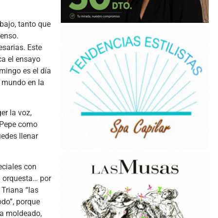
bajo, tanto que
tenso.
sarias. Este
ca el ensayo
mingo es el día
el mundo en la
r la voz,
y Pepe como
uedes llenar
eciales con
a orquesta… por
 Triana “las
odo”, porque
ha moldeado,