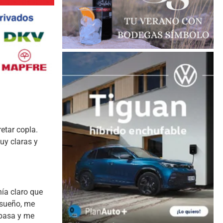
retar copla.
uy claras y
nía claro que
 sueño, me
é pasa y me