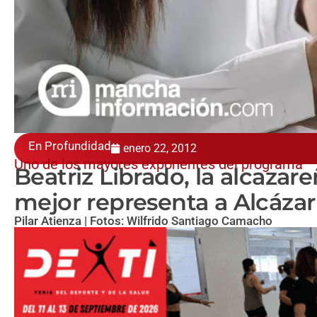
En Profundidad
enero 22, 2012
Uno de los mayores exponentes del programa
Beatriz Librado, la alcazar
mejor representa a Alcázar
Pilar Atienza | Fotos: Wilfrido Santiago Camacho