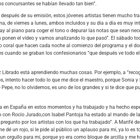
los concursantes se habían llevado tan bien”.
 después de su emisión, estos jóvenes artistas tienen mucho tra
a, de viernes a lunes, ambos incluidos y su día a día es muy in
y al piano para coger el tono o depurar las notas que sean nece
s ponen el vídeo y vamos analizando lo que pasó”. El sábado to
nto coral que hacen cada noche al comienzo del programa y el do
nes es cuando se graban los confesionarios “que después ve todo 
 Librado está aprendiendo muchas cosas. Por ejemplo, a “recoge
os, intento hacer todo lo que me dice el maestro, porque Sonia 
ue Pepe, no lo olvidemos, es uno de los grandes y si te dice que p
da en España en estos momentos y ha trabajado y ha hecho esp
o con Rocío Jurado,con Isabel Pantoja ha estado al mando de l
 pregunto por los artistas con los que ha trabajado”. A Marifé de
dé un rojo, si le pide al público un aplauso para mí, ya lo es t
n orgullo para mí, porque yo era como bloque de arcilla y me 