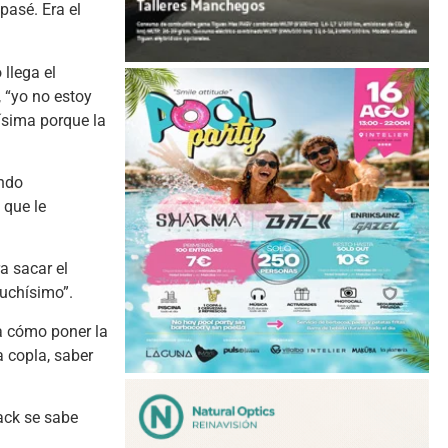
pasé. Era el
llega el
 “yo no estoy
ísima porque la
endo
 que le
a sacar el
muchísimo”.
a cómo poner la
a copla, saber
ack se sabe