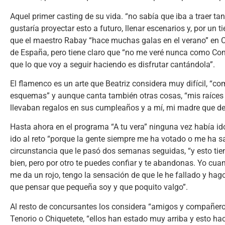
Aquel primer casting de su vida. “no sabía que iba a traer t
gustaría proyectar esto a futuro, llenar escenarios y, por un
que el maestro Rabay “hace muchas galas en el verano” en C
de España, pero tiene claro que “no me veré nunca como Conch
que lo que voy a seguir haciendo es disfrutar cantándola”.
El flamenco es un arte que Beatriz considera muy difícil, “co
esquemas” y aunque canta también otras cosas, “mis raíces 
llevaban regalos en sus cumpleaños y a mí, mi madre que ded
Hasta ahora en el programa “A tu vera” ninguna vez había id
ido al reto “porque la gente siempre me ha votado o me ha s
circunstancia que le pasó dos semanas seguidas, “y esto tien
bien, pero por otro te puedes confiar y te abandonas. Yo cu
me da un rojo, tengo la sensación de que le he fallado y hag
que pensar que pequeña soy y que poquito valgo”.
Al resto de concursantes los considera “amigos y compañer
Tenorio o Chiquetete, “ellos han estado muy arriba y esto ha