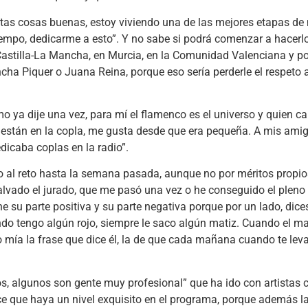
antas cosas buenas, estoy viviendo una de las mejores etapas de
 tiempo, dedicarme a esto”. Y no sabe si podrá comenzar a hacerlo
astilla-La Mancha, en Murcia, en la Comunidad Valenciana y po
a Piquer o Juana Reina, porque eso sería perderle el respeto a 
mo ya dije una vez, para mí el flamenco es el universo y quien c
están en la copla, me gusta desde que era pequeña. A mis amig
icaba coplas en la radio”.
o al reto hasta la semana pasada, aunque no por méritos propio
alvado el jurado, que me pasó una vez o he conseguido el pleno 
e su parte positiva y su parte negativa porque por un lado, dic
ando tengo algún rojo, siempre le saco algún matiz. Cuando el m
o mía la frase que dice él, la de que cada mañana cuando te lev
os, algunos son gente muy profesional” que ha ido con artista
ce que haya un nivel exquisito en el programa, porque además l