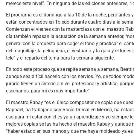
merece este nivel”. En ninguna de las ediciones anteriores, “
El programa es el domingo a las 10 de la noche, pero antes y
están concentrados en Toledo durante cuatro días a la seman
Comienzan el viernes con la masterclass con el maestro Raba
día también repasan la actuación de la semana anterior, “no
general con la orquesta para coger el tono y practicar el ca
del maquillaje, la peluquería, el vestuario y la gala y el lu
tele” y el reparto del tema para la semana siguiente.
En todo este proceso que se repite semana a semana, Beatriz
aunque sea difícil hacerlo con los nervios. Yo, de todos mod
jurado tienen un criterio a nivel profesional y artístico, porq
escenarios, para mí es muy importante”
El maestro Rabay “es el único compositor de copla que que
Raphael, ha trabajado con Rocío Dúrcal en México, ha estad
eso para mí estar con él es ya un aprendizaje y yo siempre le
mejores coplas se las ha hecho el maestro Rabay y aunque me 
“haber estado en sus manos y que me haya moldeado ya es u