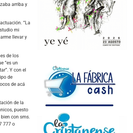
zaba arriba y
 actuación. “La
estudio mi
jarme llevar y
es de los
ue “es un
tar”. Y con el
ipo de
 locos de acá
tación de la
únicos, puesto
o bien con sms.
77 777 o