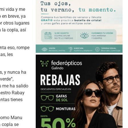
 mi vida y me
 en breve, ya
r otros lugares
la copla, así
anta eso, rompe
as, les
s, y nunca ha
verde”,
es me ha salido
aestro Rabay
antas tienes
s como Manu
a copla se