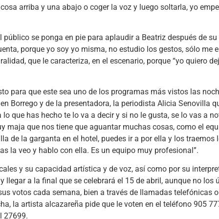
osa arriba y una abajo o coger la voz y luego soltarla, yo empe
el público se ponga en pie para aplaudir a Beatriz después de su
uenta, porque yo soy yo misma, no estudio los gestos, sólo me 
ralidad, que le caracteriza, en el escenario, porque “yo quiero de
sto para que este sea uno de los programas más vistos las noch
n Borrego y de la presentadora, la periodista Alicia Senovilla q
 lo que has hecho te lo va a decir y si no le gusta, se lo vas a no
muy maja que nos tiene que aguantar muchas cosas, como el equ
a de la garganta en el hotel, puedes ir a por ella y los traemos
s la veo y hablo con ella. Es un equipo muy profesional”.
cales y su capacidad artística y de voz, así como por su interpre
llegar a la final que se celebrará el 15 de abril, aunque no los 
 sus votos cada semana, bien a través de llamadas telefónicas 
a, la artista alcazareña pide que le voten en el teléfono 905 7
l 27699.