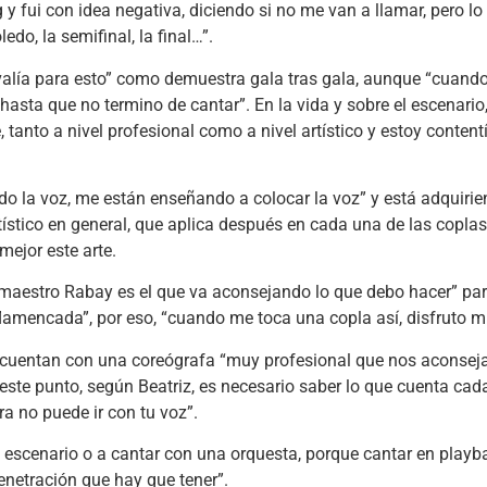
 y fui con idea negativa, diciendo si no me van a llamar, pero lo 
do, la semifinal, la final…”.
 valía para esto” como demuestra gala tras gala, aunque “cuando 
sta que no termino de cantar”. En la vida y sobre el escenario,
anto a nivel profesional como a nivel artístico y estoy content
do la voz, me están enseñando a colocar la voz” y está adquiri
tístico en general, que aplica después en cada una de las coplas
ejor este arte.
el maestro Rabay es el que va aconsejando lo que debo hacer” par
lamencada”, por eso, “cuando me toca una copla así, disfruto 
o cuentan con una coreógrafa “muy profesional que nos aconsej
a este punto, según Beatriz, es necesario saber lo que cuenta cad
ra no puede ir con tu voz”.
 escenario o a cantar con una orquesta, porque cantar en playb
netración que hay que tener”.