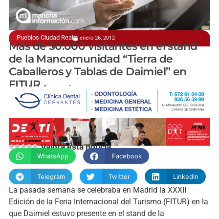
Pueblos Ciudad Real
enero 26, 2012
700 folletos promocionales
Más de 50.000 visitantes en el stand
de la Mancomunidad “Tierra de
Caballeros y Tablas de Daimiel” en
FITUR
manchainformacion.com
Valora esta noticia
WhatsApp
Facebook
Telegram
Twitter
LinkedIn
La pasada semana se celebraba en Madrid la XXXII
Edición de la Feria Internacional del Turismo (FITUR) en la
que Daimiel estuvo presente en el stand de la