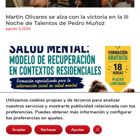
Martín Olivares se alza con la victoria en la III
Noche de Talentos de Pedro Muñoz
agosto 5, 2026
Utilizamos cookies propias y de terceros para analizar
nuestros servicios y mostrarte publicidad relacionada con tus
preferencias. Puedes obtener más información y configurar
tus preferencias en ajustes.
Una nueva formación gratuita en Alcázar
preparará a profesionales sobre salud mental
Cerrar el banner de 
Aceptar
Rechazar
Ajustes
agosto 5, 2026