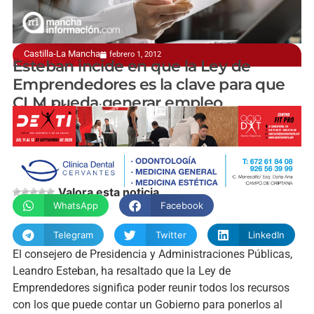
Castilla-La Mancha
febrero 1, 2012
Recuerda “el sectarismo y la persecución”
Esteban incide en que la Ley de
Emprendedores es la clave para que
CLM pueda generar empleo
manchainformacion.com
Valora esta noticia
WhatsApp
Facebook
Telegram
Twitter
LinkedIn
El consejero de Presidencia y Administraciones Públicas,
Leandro Esteban, ha resaltado que la Ley de
Emprendedores significa poder reunir todos los recursos
con los que puede contar un Gobierno para ponerlos al