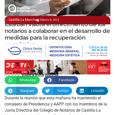
Castilla-La Mancha
febrero 8, 2012
Esteban valora el ofrecimiento de los notarios
Esteban valora el ofrecimiento de los
notarios a colaborar en el desarrollo de
medidas para la recuperación
económica
Valora esta noticia
WhatsApp
Facebook
Telegram
Twitter
LinkedIn
Durante la reunión que esta mañana ha mantenido el
consejero de Presidencia y AAPP con los miembros de la
Junta Directiva del Colegio de Notarios de Castilla-La