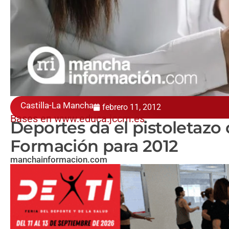
Castilla-La Mancha
febrero 11, 2012
Bases en www.educa.jccm.es
Deportes da el pistoletazo 
Formación para 2012
manchainformacion.com