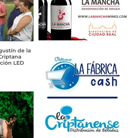
ustín de la
riptana
ación LED