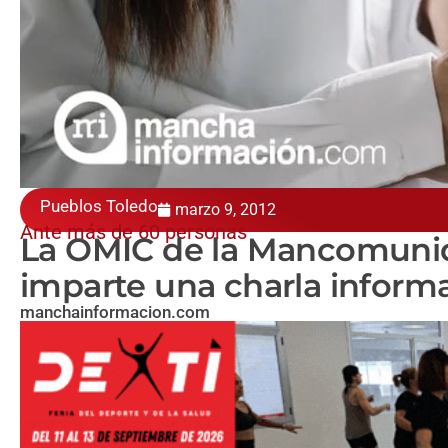
Pueblos Toledo
marzo 9, 2012
Ante más de 60 personas
La OMIC de la Mancomunid
imparte una charla inform
manchainformacion.com