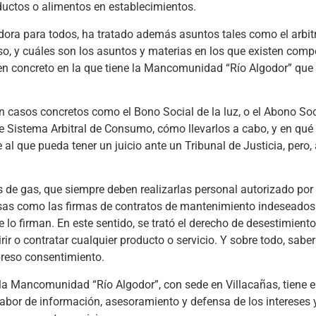
oductos o alimentos en establecimientos.
adora para todos, ha tratado además asuntos tales como el arbit
so, y cuáles son los asuntos y materias en los que existen comp
 en concreto en la que tiene la Mancomunidad “Río Algodor” que 
 casos concretos como el Bono Social de la luz, o el Abono Soc
de Sistema Arbitral de Consumo, cómo llevarlos a cabo, y en q
 al que pueda tener un juicio ante un Tribunal de Justicia, pero,
es de gas, que siempre deben realizarlas personal autorizado por 
resas como las firmas de contratos de mantenimiento indeseados
lo firman. En este sentido, se trató el derecho de desestimient
ir o contratar cualquier producto o servicio. Y sobre todo, sabe
preso consentimiento.
 la Mancomunidad “Río Algodor”, con sede en Villacañas, tiene e
abor de información, asesoramiento y defensa de los intereses y