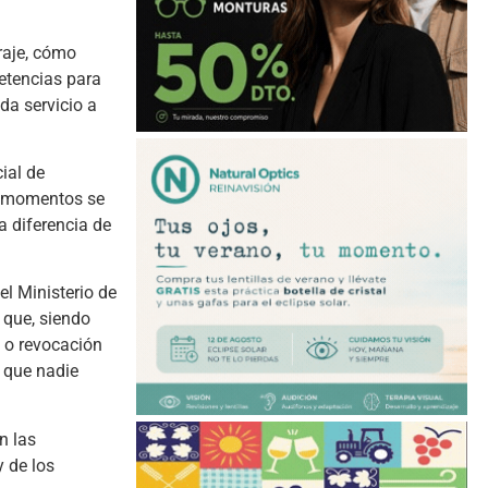
raje, cómo
etencias para
da servicio a
ial de
ué momentos se
 a diferencia de
el Ministerio de
 que, siendo
o o revocación
r que nadie
n las
 de los