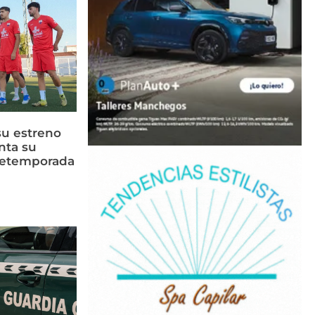
su estreno
nta su
retemporada