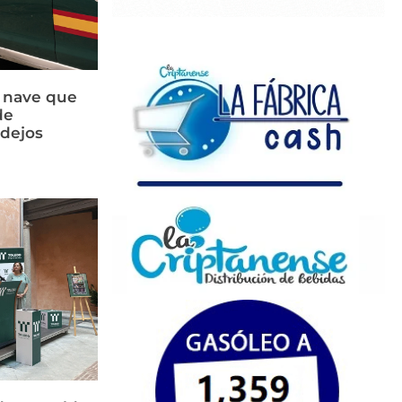
a nave que
de
idejos