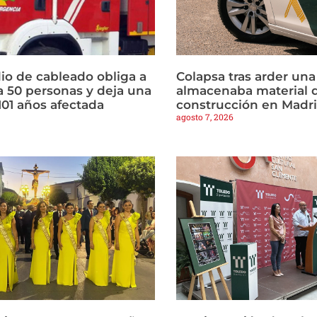
io de cableado obliga a
Colapsa tras arder un
a 50 personas y deja una
almacenaba material 
101 años afectada
construcción en Madr
agosto 7, 2026