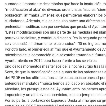
sumado al importante desembolso que hace la institución mun
“modificación al alza” de diversas ordenanzas fiscales, “sie
población”, afirmaba Jiménez, que permitieran elaborar los 
ciudadanos. Además, el alcalde quiso hacer una diferenciació
pretendían modificar, son por servicios que presta el Ayunta
“Estas modificaciones son una parte de las medidas del plan
portavoz socialista, y continuo diciendo, “en la segunda par
servicios están íntimamente relacionados”. “Si no ingresamo
Por otro lado, el primer edil afirmó que el Ayuntamiento de
miembros de la corporación que se estaba tratando el futuro, 
Ayuntamiento en 2012 para hacer frente a los servicios.
Uno de los momentos más tensos de la noche surgió tras la rei
Seco, de que la modificación de algunas de las ordenanzas e
del PSOE en los últimos años, ante estas acusaciones, el por
anteriores mandatos “nunca hemos aplicado en absoluto el ro
absoluta, los presupuestos del Ayuntamiento los hemos ap
impuestos y un alto nivel de servicios, eso es ejemplo de bue
Por su parte, la portavoz de Izquierda Unida afirmó que su gr