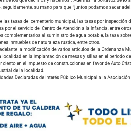
es de los que decimos y hacemos”. Además, la portavoz de IU a
ndo, seguidamente, su mano para que “juntos podamos sacar adel
e las tasas del cementerio municipal, las tasas por inspección d
a por el servicio del Centro de Atención a la Infancia, entre otros
ios complementarios al suministro de agua potable, la tasa sobr
nes inmuebles de naturaleza rustica, entre otros.
 adelante la modificación de varios artículos de la Ordenanza M
a localidad en la implantación de mesas y sillas en el periodo de
 ciento en el impuesto de construcciones en favor de Auto Cris
strial de la localidad.
ntidades Declaradas de Interés Público Municipal a la Asociació