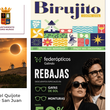
el Quijote
e San Juan