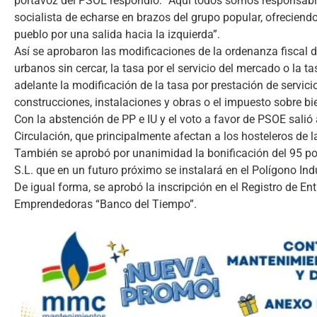
portavoz del PSOE respondió: “Aquí todos somos responsabl
socialista de echarse en brazos del grupo popular, ofrecie
pueblo por una salida hacia la izquierda”.
Así se aprobaron las modificaciones de la ordenanza fiscal d
urbanos sin cercar, la tasa por el servicio del mercado o la tas
adelante la modificación de la tasa por prestación de servic
construcciones, instalaciones y obras o el impuesto sobre bie
Con la abstención de PP e IU y el voto a favor de PSOE salió
Circulación, que principalmente afectan a los hosteleros de l
También se aprobó por unanimidad la bonificación del 95 por
S.L. que en un futuro próximo se instalará en el Polígono Indu
De igual forma, se aprobó la inscripción en el Registro de E
Emprendedoras “Banco del Tiempo”.