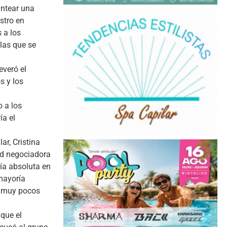
antear una
stro en
 a los
las que se
everó el
s y los
 a los
ía el
ar, Cristina
ad negociadora
ría absoluta en
mayoría
n muy pocos
 que el