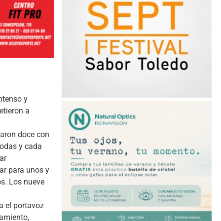
ntenso y
etieron a
baron doce con
 todas y cada
ar
ar para unos y
os. Los nueve
a el portavoz
tamiento,