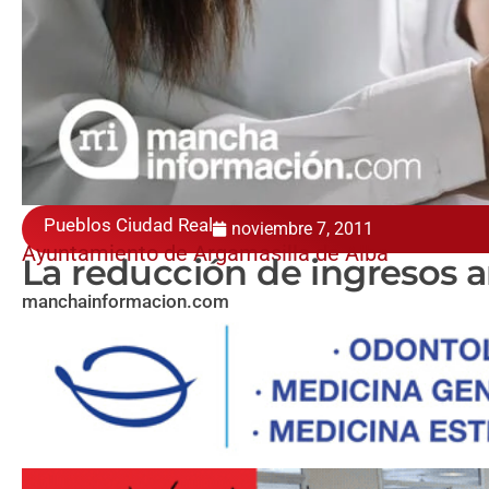
Pueblos Ciudad Real
noviembre 7, 2011
Ayuntamiento de Argamasilla de Alba
La reducción de ingresos 
manchainformacion.com