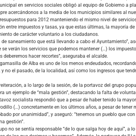
icipal en servicios sociales obligó al equipo de Gobierno a pl
mpre acercándonos a la media de los municipios similares al nue
presupuestos para 2012 manteniendo el mismo nivel de servicios
n entre impuestos y tasas, ya que estas últimas, la mayoría de 
miento de carácter voluntario a los ciudadanos.
 de saneamiento que está llevando a cabo el Ayuntamiento”, as
te se verán los servicios que podemos mantener (…) los impuesto
s deberemos hacer recortes”, aseguraba el alcalde.
 Argamasilla de Alba es uno de los menos endeudados, recordando
y no el pasado, de la localidad, así como los ingresos que tendr
teración, a lo largo de la sesión, de la portavoz del grupo popul
ra un ejemplo de “mala gestión”, destacando la falta de volunt
tavoz socialista respondió que a pesar de haber tenido la mayo
dillo (…) concretamente en los últimos años, a pesar de tener 
robado por unanimidad”, y aseguró: “tenemos un pueblo que co
na gestión”.
upo no se sentía responsable “de lo que salga hoy de aquí”, a lo