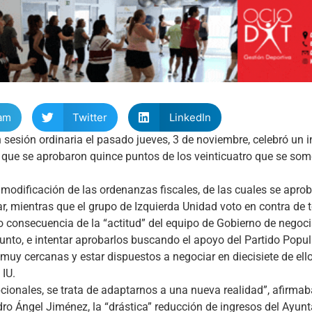
am
Twitter
LinkedIn
sesión ordinaria el pasado jueves, 3 de noviembre, celebró un i
l que se aprobaron quince puntos de los veinticuatro que se som
modificación de las ordenanzas fiscales, de las cuales se apro
lar, mientras que el grupo de Izquierda Unidad voto en contra de
mo consecuencia de la “actitud” del equipo de Gobierno de negoci
unto, e intentar aprobarlos buscando el apoyo del Partido Popul
muy cercanas y estar dispuestos a negociar en diecisiete de ell
 IU.
ionales, se trata de adaptarnos a una nueva realidad”, afirmab
edro Ángel Jiménez, la “drástica” reducción de ingresos del Ayun