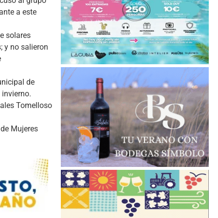
cusó al grupo
ante a este
e solares
; y no salieron
e
unicipal de
 invierno.
tales Tomelloso
n de Mujeres