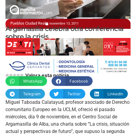
Pueblos Ciudad Real
noviembre 13, 2011
Con Miguel Taboada
Argamasilla celebra otra conferencia
sobre la crisis
manchainformacion.com
Valora esta noticia
WhatsApp
Facebook
Telegram
Twitter
LinkedIn
Miguel Taboada Calatayud, profesor asociado de Derecho
comunitario Europeo en la UCLM, ofreció el pasado
miércoles, día 9 de noviembre, en el Centro Social de
Argamasilla de Alba, una charla sobre “La crisis, situación
actual y perspectivas de futuro”, que supuso la segunda