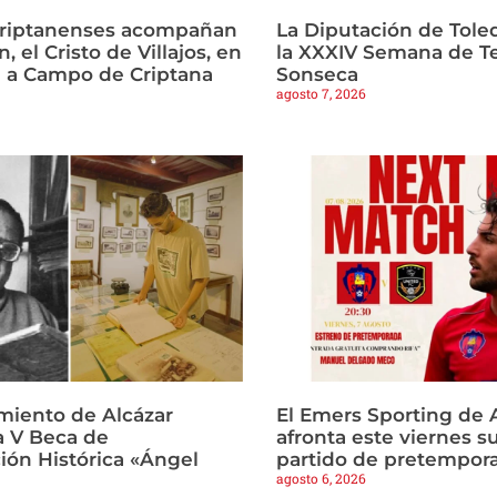
criptanenses acompañan
La Diputación de Tole
, el Cristo de Villajos, en
la XXXIV Semana de T
a a Campo de Criptana
Sonseca
agosto 7, 2026
miento de Alcázar
El Emers Sporting de 
a V Beca de
afronta este viernes s
ión Histórica «Ángel
partido de pretempor
agosto 6, 2026