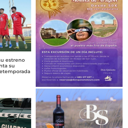
su estreno
nta su
retemporada