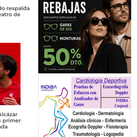
do respalda
eatro de
Alcázar
u primer
ada