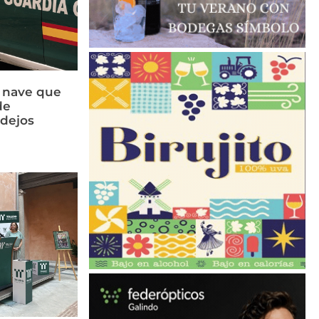
a nave que
de
idejos