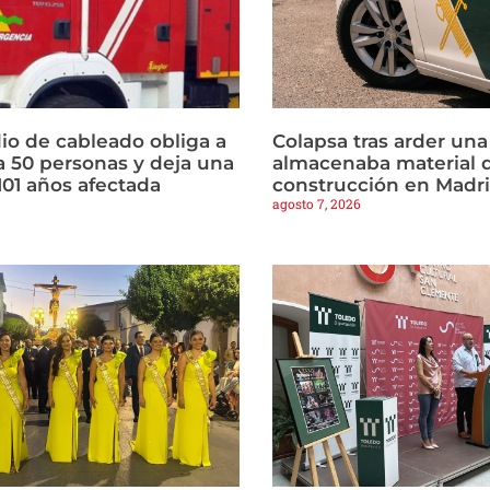
io de cableado obliga a
Colapsa tras arder un
a 50 personas y deja una
almacenaba material 
101 años afectada
construcción en Madr
agosto 7, 2026