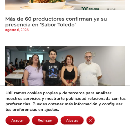
Más de 60 productores confirman ya su
presencia en ‘Sabor Toledo’
agosto 6, 2026
Utilizamos cookies propias y de terceros para analizar
nuestros servicios y mostrarte publicidad relacionada con tus
preferencias. Puedes obtener más información y configurar
tus preferencias en ajustes.
El Centro Cívico de Alcázar acoge una nueva
Cerrar el banner de 
edición de las Paleto Returns
Aceptar
Rechazar
Ajustes
agosto 5, 2026