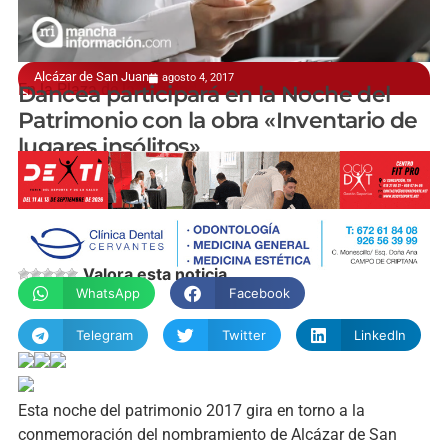
Alcázar de San Juan
agosto 4, 2017
En la Plaza de la Trinidad
Dancea participará en la Noche del
Patrimonio con la obra «Inventario de
lugares insólitos»
manchainformacion.com
Valora esta noticia
WhatsApp
Facebook
Telegram
Twitter
LinkedIn
Esta noche del patrimonio 2017 gira en torno a la
conmemoración del nombramiento de Alcázar de San