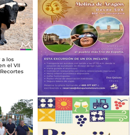
 a los
n el VII
 Recortes