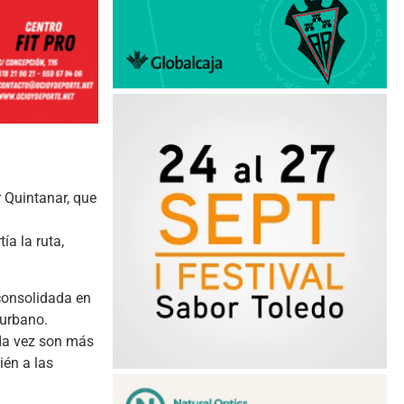
r Quintanar, que
a la ruta,
 consolidada en
 urbano.
ada vez son más
ién a las