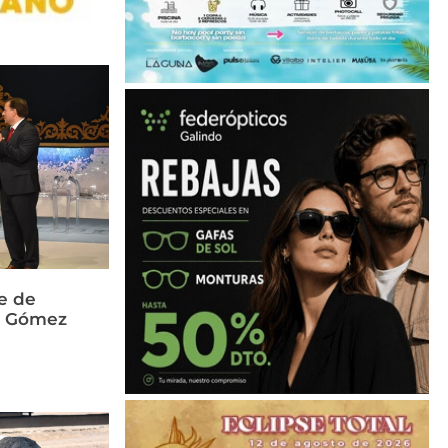
e de
és Gómez