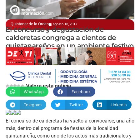
Quintanar de la Orden
agosto 18, 2017
Dentro de la Feria y Fiestas
El concurso y degustación de
calderetas congrega a cientos de
quintanareños en un ambiente festivo
manchainformacion.com
Valora esta noticia
WhatsApp
Facebook
Telegram
Twitter
LinkedIn
El concurso de calderetas ha vuelto a convocarse, una año
más, dentro del programa de fiestas de la localidad
quintanareña, como uno de los actos más tradicionales y