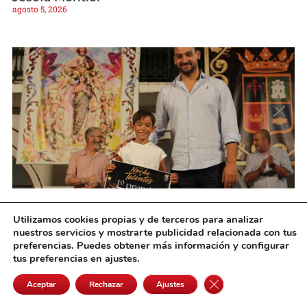
agosto 5, 2026
Martín Olivares se alza con la victoria en la III
Utilizamos cookies propias y de terceros para analizar
Noche de Talentos de Pedro Muñoz
nuestros servicios y mostrarte publicidad relacionada con tus
agosto 5, 2026
preferencias. Puedes obtener más información y configurar
tus preferencias en ajustes.
Cerrar el banner de 
Aceptar
Rechazar
Ajustes