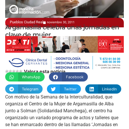
Pueblos Ciudad Real
noviembre 30, 2011
Semana de la Interculturalidad
Argamasilla celebra unas jornadas en
clave de mujer
manchainformacion.com
Valora esta noticia
WhatsApp
Facebook
Telegram
Twitter
LinkedIn
Con motivo de la Semana de la Interculturalidad, que
organiza el Centro de la Mujer de Argamasilla de Alba
junto a Solman (Solidaridad Manchega), el centro ha
organizado un variado programa de actos y talleres que
se han enmarcado dentro de las llamadas ‘Jornadas en