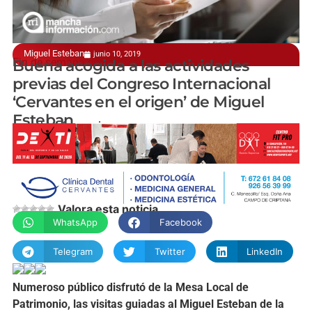
Miguel Esteban
junio 10, 2019
Fin de semana cervantino y quijotesco
Buena acogida a las actividades
previas del Congreso Internacional
‘Cervantes en el origen’ de Miguel
Esteban
manchainformacion.com
Valora esta noticia
WhatsApp
Facebook
Telegram
Twitter
LinkedIn
Numeroso público disfrutó de la Mesa Local de
Patrimonio, las visitas guiadas al Miguel Esteban de la