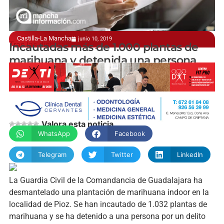
Castilla-La Mancha
junio 10, 2019
Tras las distintas investigaciones practicadas
Incautadas más de 1.000 plantas de
marihuana y detenida una persona
manchainformacion.com
Valora esta noticia
WhatsApp
Facebook
Telegram
Twitter
LinkedIn
La Guardia Civil de la Comandancia de Guadalajara ha
desmantelado una plantación de marihuana indoor en la
localidad de Pioz. Se han incautado de 1.032 plantas de
marihuana y se ha detenido a una persona por un delito