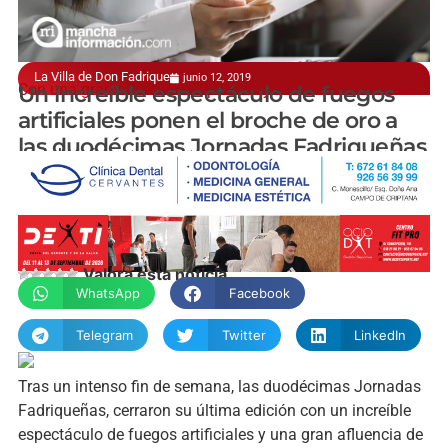
La Villa de Don Fadrique
junio 12, 2019
Con una gran afluencia de público y visitantes
Un increíble espectáculo de fuegos
artificiales ponen el broche de oro a
las duodécimas Jornadas Fadriqueñas
manchainformacion.com
Valora esta noticia
WhatsApp
Facebook
Telegram
Twitter
LinkedIn
Tras un intenso fin de semana, las duodécimas Jornadas
Fadriqueñas, cerraron su última edición con un increíble
espectáculo de fuegos artificiales y una gran afluencia de