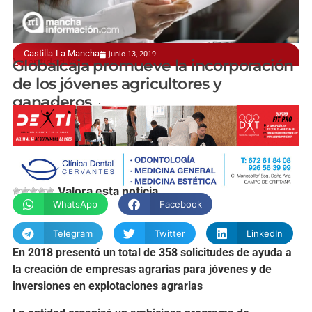
Castilla-La Mancha
junio 13, 2019
La entidad los asesora
Globalcaja promueve la incorporación
de los jóvenes agricultores y
ganaderos
manchainformacion.com
Valora esta noticia
WhatsApp
Facebook
Telegram
Twitter
LinkedIn
En 2018 presentó un total de 358 solicitudes de ayuda a
la creación de empresas agrarias para jóvenes y de
inversiones en explotaciones agrarias