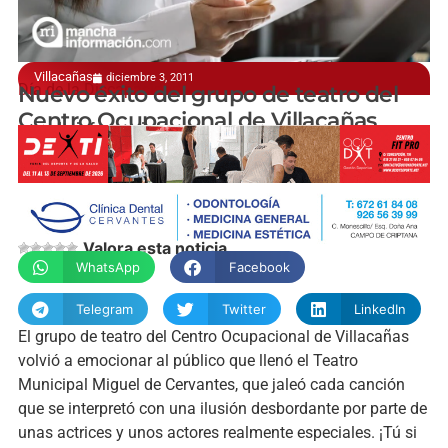
Villacañas
diciembre 3, 2011
Día de la Discapacidad
Nuevo éxito del grupo de teatro del
Centro Ocupacional de Villacañas
manchainformacion.com
Valora esta noticia
WhatsApp
Facebook
Telegram
Twitter
LinkedIn
El grupo de teatro del Centro Ocupacional de Villacañas
volvió a emocionar al público que llenó el Teatro
Municipal Miguel de Cervantes, que jaleó cada canción
que se interpretó con una ilusión desbordante por parte de
unas actrices y unos actores realmente especiales. ¡Tú si