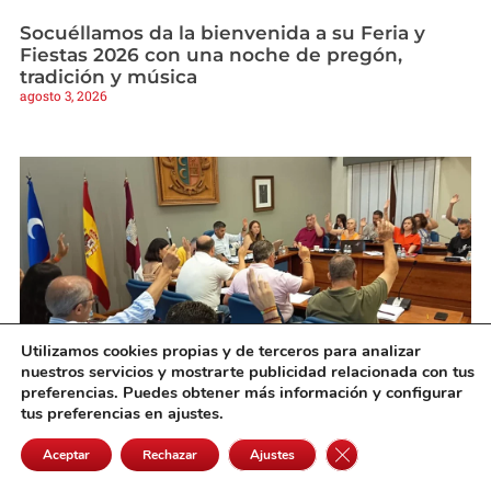
Socuéllamos da la bienvenida a su Feria y
Fiestas 2026 con una noche de pregón,
tradición y música
agosto 3, 2026
Utilizamos cookies propias y de terceros para analizar
nuestros servicios y mostrarte publicidad relacionada con tus
preferencias. Puedes obtener más información y configurar
tus preferencias en ajustes.
El Pleno de Campo de Criptana aprueba los
nuevos planes de emergencia municipales
Cerrar el banner de 
Aceptar
Rechazar
Ajustes
agosto 3, 2026