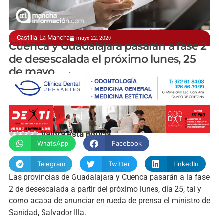
Castilla-La Mancha
mayo 22, 2020
Así lo anuncia Salvador Illa
Cuenca y Guadalajara pasarán a fase 2
de desescalada el próximo lunes, 25
de mayo
manchainformacion.com
Valora esta noticia
WhatsApp
Facebook
Telegram
Twitter
LinkedIn
Las provincias de Guadalajara y Cuenca pasarán a la fase
2 de desescalada a partir del próximo lunes, día 25, tal y
como acaba de anunciar en rueda de prensa el ministro de
Sanidad, Salvador Illa.