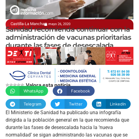
Castilla-La Mancha
mayo 26, 2020
Infografía dirigida a la población general
Sanidad recomienda continuar con la
administración de vacunas prioritarias
durante las fases de desescalada
manchainformacion.com
Valora esta noticia
WhatsApp
Facebook
Telegram
Twitter
LinkedIn
El Ministerio de Sanidad ha publicado una infografía
dirigida a la población general en la que recomienda que
durante las fases de desescalada hacia la ‘nueva
normalidad’ se sigan administrando las vacunas que se