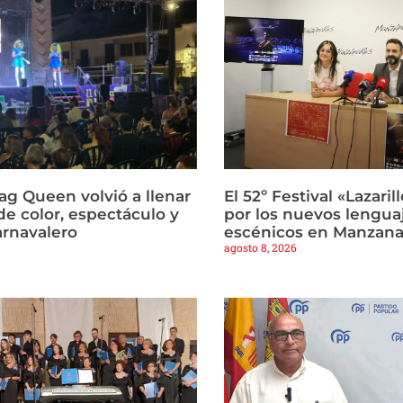
ag Queen volvió a llenar
El 52º Festival «Lazari
de color, espectáculo y
por los nuevos lengua
arnavalero
escénicos en Manzana
agosto 8, 2026