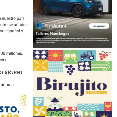
 nuestro país
 otro se añaden
tivo español y
000 millones.
deren
ños a jóvenes
radoras.