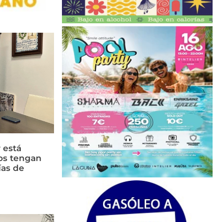
 está
os tengan
ías de