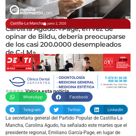
Castilla-La Mancha
junio 2, 2020
Rueda de prensa telemática
Carolina Agudo: «Page, en vez de
opinar de Bildu, debería preocuparse
de los casi 200.0000 desempleados
de C-LM»
manchainformacion.com
Valora esta noticia
WhatsApp
Facebook
Telegram
Twitter
LinkedIn
La secretaria general del Partido Popular de Castilla-La
Mancha, Carolina Agudo, ha señalado este martes que el
presidente regional, Emiliano García-Page, en lugar de