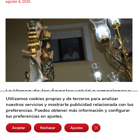
agosto 4, 2026
La Virgen de los Ángeles volvió a emocionar a
Pedro Muñoz en la noche grande de sus
Utilizamos cookies propias y de terceros para analizar
fiestas
nuestros servicios y mostrarte publicidad relacionada con tus
agosto 4, 2026
preferencias. Puedes obtener más información y configurar
tus preferencias en ajustes.
Cerrar el banner de 
Aceptar
Rechazar
Ajustes