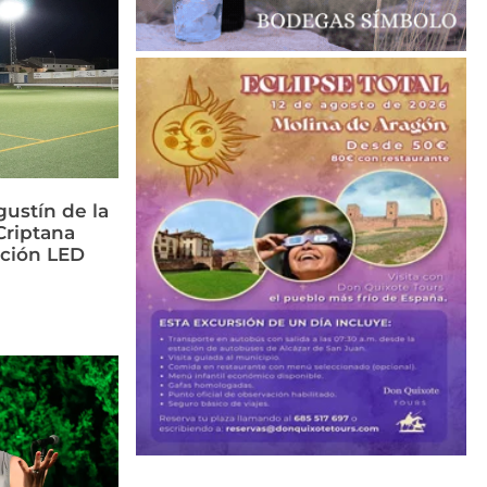
ustín de la
riptana
ación LED