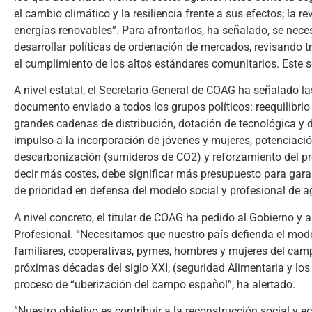
el cambio climático y la resiliencia frente a sus efectos; la r
energías renovables”. Para afrontarlos, ha señalado, se nece
desarrollar políticas de ordenación de mercados, revisando t
el cumplimiento de los altos estándares comunitarios. Este s
A nivel estatal, el Secretario General de COAG ha señalado la
documento enviado a todos los grupos políticos: reequilibrio
grandes cadenas de distribución, dotación de tecnológica y d
impulso a la incorporación de jóvenes y mujeres, potenciació
descarbonización (sumideros de CO2) y reforzamiento del pr
decir más costes, debe significar más presupuesto para garant
de prioridad en defensa del modelo social y profesional de ag
A nivel concreto, el titular de COAG ha pedido al Gobierno y 
Profesional. “Necesitamos que nuestro país defienda el mod
familiares, cooperativas, pymes, hombres y mujeres del campo
próximas décadas del siglo XXI, (seguridad Alimentaria y lo
proceso de “uberización del campo español”, ha alertado.
“Nuestro objetivo es contribuir a la reconstrucción social 