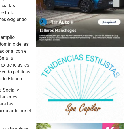
acia las
ce falta
ones exigiendo
n amplio
 dominio de las
acional con el
ón a la
exigencias, es
iendo políticas
cado Blanco.
a Social y
otaciones
ara las
menazado por el
o sostenible en