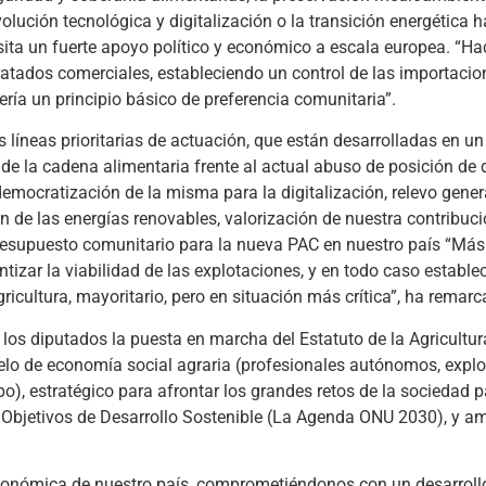
evolución tecnológica y digitalización o la transición energética h
sita un fuerte apoyo político y económico a escala europea. “Ha
ratados comerciales, estableciendo un control de las importaci
ería un principio básico de preferencia comunitaria”.
s líneas prioritarias de actuación, que están desarrolladas en u
 de la cadena alimentaria frente al actual abuso de posición de
emocratización de la misma para la digitalización, relevo gener
n de las energías renovables, valorización de nuestra contribuci
esupuesto comunitario para la nueva PAC en nuestro país “Más 
izar la viabilidad de las explotaciones, y en todo caso establec
ricultura, mayoritario, pero en situación más crítica”, ha remar
a los diputados la puesta en marcha del Estatuto de la Agricultur
elo de economía social agraria (profesionales autónomos, expl
), estratégico para afrontar los grandes retos de la sociedad p
s Objetivos de Desarrollo Sostenible (La Agenda ONU 2030), y a
y económica de nuestro país, comprometiéndonos con un desarroll