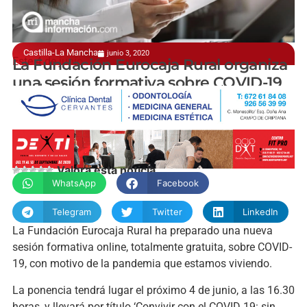
Castilla-La Mancha
junio 3, 2020
Este 4 de junio
La Fundación Eurocaja Rural organiza
una sesión formativa sobre COVID-19
manchainformacion.com
Valora esta noticia
WhatsApp
Facebook
Telegram
Twitter
LinkedIn
La Fundación Eurocaja Rural ha preparado una nueva
sesión formativa online, totalmente gratuita, sobre COVID-
19, con motivo de la pandemia que estamos viviendo.
La ponencia tendrá lugar el próximo 4 de junio, a las 16.30
horas, y llevará por título ‘Convivir con el COVID 19: sin