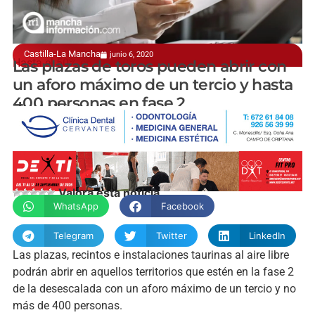
Castilla-La Mancha
junio 6, 2020
Hasta el 50% en fase 3
Las plazas de toros pueden abrir con
un aforo máximo de un tercio y hasta
400 personas en fase 2
manchainformacion.com
Valora esta noticia
WhatsApp
Facebook
Telegram
Twitter
LinkedIn
Las plazas, recintos e instalaciones taurinas al aire libre
podrán abrir en aquellos territorios que estén en la fase 2
de la desescalada con un aforo máximo de un tercio y no
más de 400 personas.