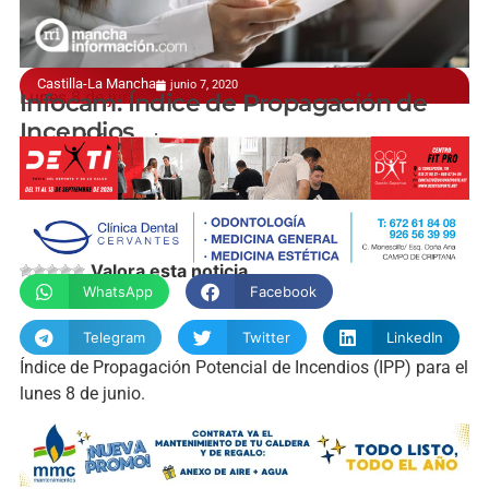
Castilla-La Mancha
junio 7, 2020
Lunes 8 de junio
Infocam: Índice de Propagación de
Incendios
manchainformacion.com
Valora esta noticia
WhatsApp
Facebook
Telegram
Twitter
LinkedIn
Índice de Propagación Potencial de Incendios (IPP) para el
lunes 8 de junio.