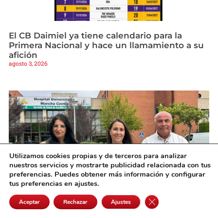
El CB Daimiel ya tiene calendario para la
Primera Nacional y hace un llamamiento a su
afición
agosto 3, 2026
Utilizamos cookies propias y de terceros para analizar
nuestros servicios y mostrarte publicidad relacionada con tus
preferencias. Puedes obtener más información y configurar
tus preferencias en ajustes.
Cerrar el banner de 
Aceptar
Rechazar
Ajustes
El PP cifra en 600 millones el recorte sanitario
de la Junta y critica la situación del Hospital