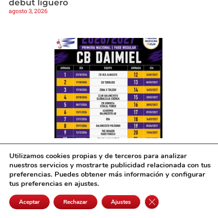
debut liguero
agosto 3, 2026
El CB Daimiel ya tiene calendario para la
Utilizamos cookies propias y de terceros para analizar
Primera Nacional y hace un llamamiento a su
nuestros servicios y mostrarte publicidad relacionada con tus
afición
preferencias. Puedes obtener más información y configurar
agosto 3, 2026
tus preferencias en ajustes.
Cerrar el banner de 
Aceptar
Rechazar
Ajustes