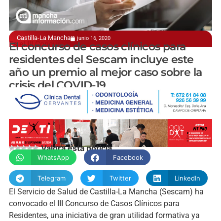
Castilla-La Mancha
junio 16, 2020
Es el III Concurso
El concurso de casos clínicos para
residentes del Sescam incluye este
año un premio al mejor caso sobre la
crisis del COVID-19
manchainformacion.com
Valora esta noticia
WhatsApp
Facebook
Telegram
Twitter
LinkedIn
El Servicio de Salud de Castilla-La Mancha (Sescam) ha
convocado el III Concurso de Casos Clínicos para
Residentes, una iniciativa de gran utilidad formativa ya