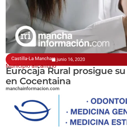
Castilla-La Mancha
junio 16, 2020
Municipio alicantino
Eurocaja Rural prosigue su
en Cocentaina
manchainformacion.com