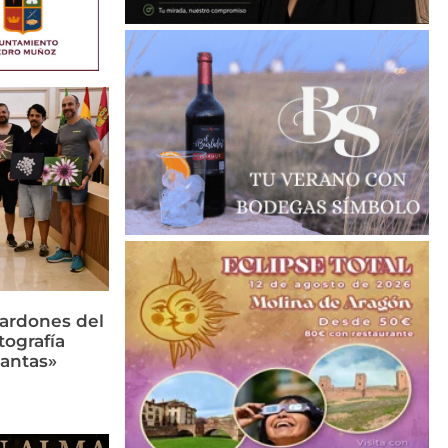
lardones del
tografía
lantas»