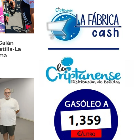
Galán
stilla-La
rma