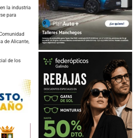
n la industria
rse para
la Comunidad
a de Alicante,
ial de los