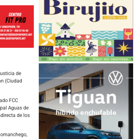
usticia de
an (Ciudad
ivado FCC
ipal Aguas de
irecta de los
lanomanchego,