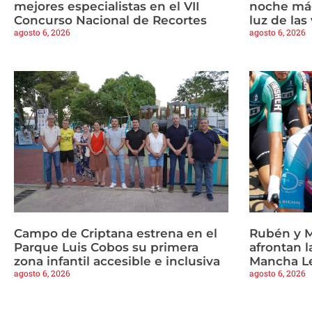
mejores especialistas en el VII
noche mág
Concurso Nacional de Recortes
luz de las
agosto 6, 2026
agosto 6, 2026
Campo de Criptana estrena en el
Rubén y M
Parque Luis Cobos su primera
afrontan l
zona infantil accesible e inclusiva
Mancha L
agosto 6, 2026
agosto 6, 2026