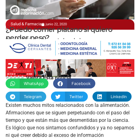
Salud & Farmacia
junio 22, 2020
Por Beatriz Núñez
¿Puedo comer plátano si quiero
perder peso?
Beatriz Núñez / Alimenta la salud
Valora esta noticia
WhatsApp
Facebook
Telegram
Twitter
LinkedIn
Existen muchos mitos relacionados con la alimentación.
Afirmaciones que se siguen perpetuando con el paso del
tiempo y que están más que desmentidas por la ciencia.
Es lógico que nos sintamos confundidos y ya no sepamos
ni qué creer debido al exceso de información