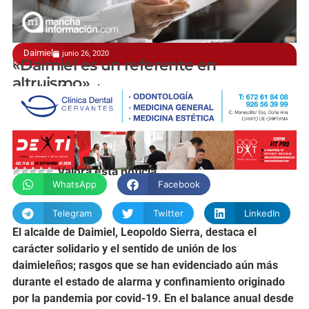
Daimiel
junio 26, 2020
Leopoldo Sierra, en su balance del año político
«Daimiel es un referente en
altruismo»
manchainformacion.com
Valora esta noticia
WhatsApp
Facebook
Telegram
Twitter
LinkedIn
El alcalde de Daimiel, Leopoldo Sierra, destaca el
carácter solidario y el sentido de unión de los
daimieleños; rasgos que se han evidenciado aún más
durante el estado de alarma y confinamiento originado
por la pandemia por covid-19. En el balance anual desde