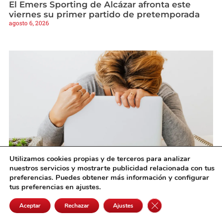
El Emers Sporting de Alcázar afronta este
viernes su primer partido de pretemporada
agosto 6, 2026
Utilizamos cookies propias y de terceros para analizar
Cortisol, la hormona del estrés
nuestros servicios y mostrarte publicidad relacionada con tus
agosto 6, 2026
preferencias. Puedes obtener más información y configurar
tus preferencias en ajustes.
Cerrar el banner de 
Aceptar
Rechazar
Ajustes