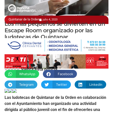
Quintanar de la Orden
julio 4, 2020
Una alternativa de ocio
Los más pequeños se divierten en un
Escape Room organizado por las
ludotecas de Quintanar
manchainformacion.com
Valora esta noticia
WhatsApp
Facebook
Telegram
Twitter
LinkedIn
Las ludotecas de Quintanar de la Orden en colaboración
con el Ayuntamiento han organizado una actividad
dirigida al público juvenil con el fin de ofrecerles una