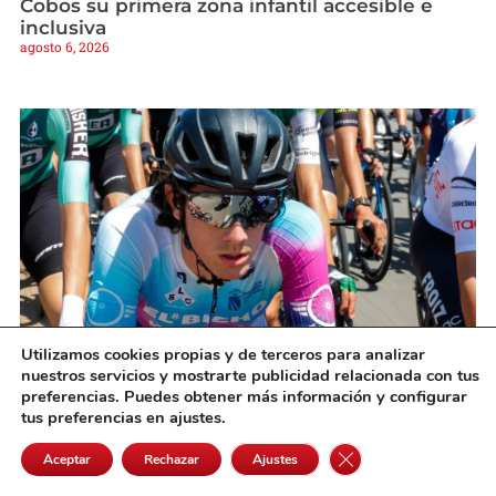
Cobos su primera zona infantil accesible e
inclusiva
agosto 6, 2026
Utilizamos cookies propias y de terceros para analizar
Rubén y Mario García Galán afrontan la Vuelta
nuestros servicios y mostrarte publicidad relacionada con tus
a Castilla-La Mancha Leader en forma
preferencias. Puedes obtener más información y configurar
agosto 6, 2026
tus preferencias en ajustes.
Cerrar el banner de 
Aceptar
Rechazar
Ajustes