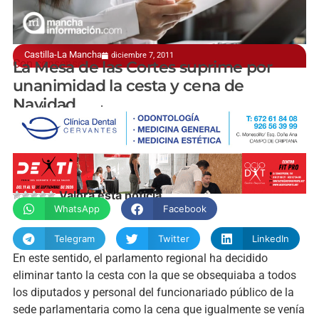
Castilla-La Mancha
diciembre 7, 2011
Con consenso de Personal
La Mesa de las Cortes suprime por
unanimidad la cesta y cena de
Navidad
manchainformacion.com
Valora esta noticia
WhatsApp
Facebook
Telegram
Twitter
LinkedIn
En este sentido, el parlamento regional ha decidido
eliminar tanto la cesta con la que se obsequiaba a todos
los diputados y personal del funcionariado público de la
sede parlamentaria como la cena que igualmente se venía